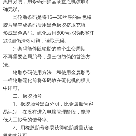
黑白分明，用条码扫描器或盘点机读取准
确无误。
㈡轮胎条码是将15—30丝厚的白色橡
胶片镂空成条码后用黑色橡胶挤压充填，
形成黑色条码。硫化后用800号水砂纸擦打
200遍仍清晰可辩，读取无误。
㈢条码能伴随轮胎的整个生命周期，
不再需要金属胎号，是三包防伪的首选方
法。
轮胎条码使用方法：和使用金属胎号
一样轮胎硫化前将条码放在硫化机的模具
中即可。
二、橡胶胎号
1、橡胶胎号黑白分明，比金属胎号容
易识别，在没有进入电脑管理阶段，能降
低人工抄号的错号率。
2、用橡胶胎号容易获得轮胎质量认证
机构的认可。