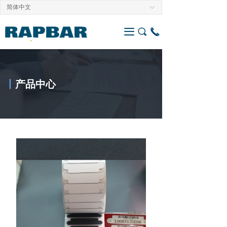
简体中文
ꀅ
끀
끠
끅
丨
产品中心