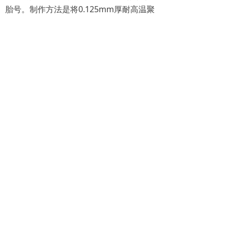
胎号。制作方法是将0.125mm厚耐高温聚
酯胶片用激光机镂空成数码,轮胎在硫化时
将黑色橡胶从镂空处挤压出来形成黑色数
码。胎号能和轮胎同步硫化，硫化后不变
形，不变色，耐磨擦，耐酸碱、耐高低
温，不脱落。如果人为将胎号撕掉，在轮
胎表面将留下雕刻处挤压凸出来的数码以
供追踪(可以提供未涂硫化粘合剂的雕刻成
型工代号做试验，硫化后将成型工代号揭
下来一看便知)。
使用汽车轮胎胎号有以下几点好处：
1、方便生产管理和质量跟踪。
2、容易获得轮胎质量认证机构认可。
3、可以让用户感觉到上档次。
4、防串货，防伪造。
技术参数:材 料： 0.125-0.3mm厚耐高温
聚酯胶片