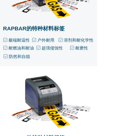
RAPBAR的特种材料标签
极端耐温性
户外耐用
溶剂和耐化学性
ꁁ
ꁁ
ꁁ
耐燃油和耐油
超强侵蚀性
耐磨性
ꁁ
ꁁ
ꁁ
防然和自熄
ꁁ