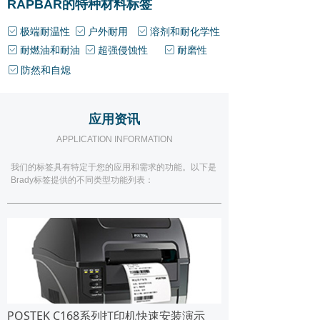
RAPBAR的特种材料标签
极端耐温性
户外耐用
溶剂和耐化学性
ꁁ
ꁁ
ꁁ
耐燃油和耐油
超强侵蚀性
耐磨性
ꁁ
ꁁ
ꁁ
防然和自熄
ꁁ
应用资讯
APPLICATION INFORMATION
我们的标签具有特定于您的应用和需求的功能。以下是
Brady标签提供的不同类型功能列表：
POSTEK C168系列打印机快速安装演示