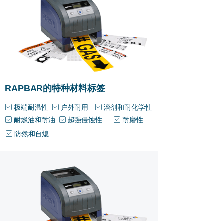
RAPBAR的特种材料标签
极端耐温性
户外耐用
溶剂和耐化学性
ꁁ
ꁁ
ꁁ
耐燃油和耐油
超强侵蚀性
耐磨性
ꁁ
ꁁ
ꁁ
防然和自熄
ꁁ