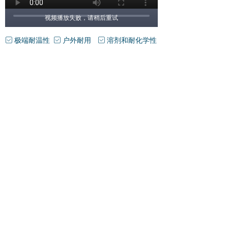
视频播放失败，请稍后重试
极端耐温性
户外耐用
溶剂和耐化学性
ꁁ
ꁁ
ꁁ
耐燃油和耐油
超强侵蚀性
耐磨性
ꁁ
ꁁ
ꁁ
防然和自熄
ꁁ
授权代理商查询
产品注册与查询
ꅀ
ꅀ
相关下载
常见问题