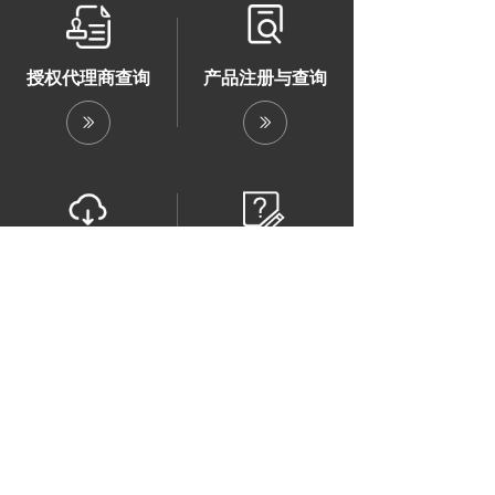
授权代理商查询
产品注册与查询
ꅀ
ꅀ
相关下载
常见问题
ꅀ
ꅀ
RAPBAR的产品可帮助客户提高安全性，安全
性，生产力和性能，并包括高性能标签，标牌，