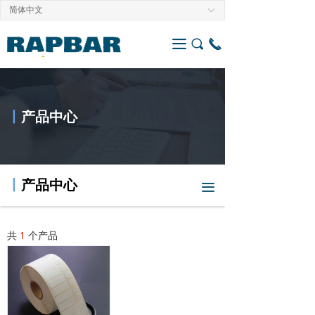
简体中文
ꀅ
끀
끠
끅
丨
产品中心
丨
产品中心
끀
共
1
个产品